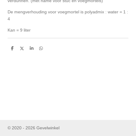
verdunnen. (met name voor stuc en voegmortels)
De mengverhouding voor voegmortel is polyadmix : water = 1 :
4
Kan = 9 liter
D
D
S
D
e
e
h
e
l
e
a
l
e
l
r
e
n
e
n
© 2020 - 2026 Gevelwinkel