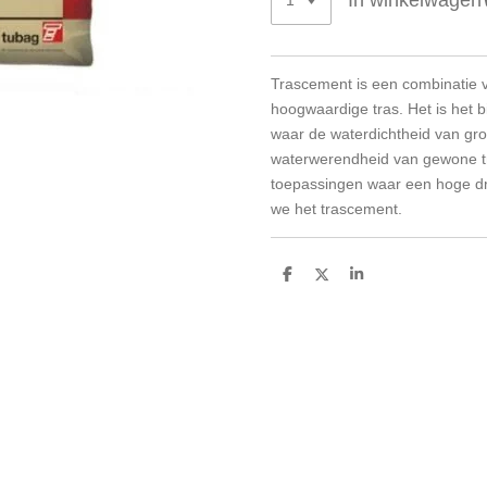
In winkelwagen
Trascement is een combinatie
hoogwaardige tras. Het is het b
waar de waterdichtheid van gro
waterwerendheid van gewone tr
toepassingen waar een hoge dr
we het trascement.
D
D
S
e
e
h
l
e
a
e
l
r
n
e